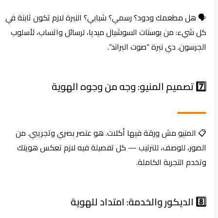
🗣️ هل مطعمك ودود؟ رسمي؟ شبابي؟ النبرة لازم تكون ثابتة في
كل شيء: من بوستات السوشيال ميديا، لرسائل واتساب، لأسلوب
الجرسون. دي نبرة “صوت البراند”.
7️⃣ تصميم المنيو: وجه من وجوه الهوية
📋 المنيو مش ورقة فيها أكلات. هو عنصر بصري وتجريبي. من
الصور، للوصف، للترتيب — كل تفصيلة فيه لازم تعكس هويتك
وتخدم التجربة الكاملة.
8️⃣ الديكور والخدمة: امتداد للهوية