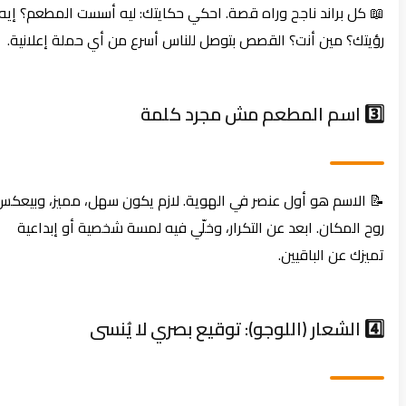
📖 كل براند ناجح وراه قصة. احكي حكايتك: ليه أسست المطعم؟ إيه
رؤيتك؟ مين أنت؟ القصص بتوصل للناس أسرع من أي حملة إعلانية.
3️⃣ اسم المطعم مش مجرد كلمة
📝 الاسم هو أول عنصر في الهوية. لازم يكون سهل، مميز، وبيعكس
روح المكان. ابعد عن التكرار، وخلّي فيه لمسة شخصية أو إبداعية
تميزك عن الباقيين.
4️⃣ الشعار (اللوجو): توقيع بصري لا يُنسى