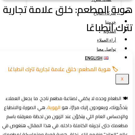
ية المطعم: خلق علامة تجارية
شركاء النجاح
رك انطباعًا
خدمتنا
المدونة
أراء العملاء
تواصل معنا
ENGLISH
🏷️ هوية المطعم: خلق علامة تجارية تترك انطباعًا
X
🍽️ الطعام وحده لا يكفي لصناعة مطعم ناجح. ما يجعل العملاء
يتذكّرونك، ويعودون إليك مرارًا، هو
الهوية
. هي الصورة والانطباع
والإحساس العام اللي بيتكوّن عند الزبون من لحظة معرفته باسم
مطعمك حتى تجربته الكاملة داخله. في هذا المقال، هنغوص في
عالم “البراند” ونفهم إزاي نخلق هوية قوية ومتماسكة لمطعمك.