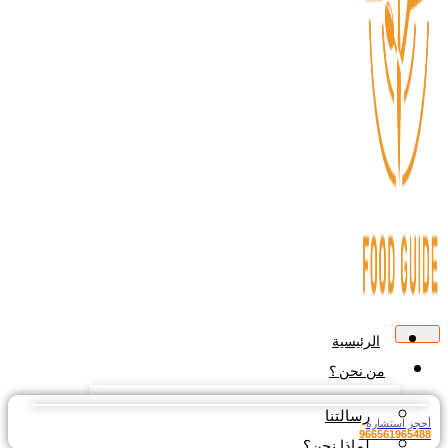
الرئيسية
من نحن ؟
رسالتنا
جز استشارة
9665619654
لماذا نحن؟