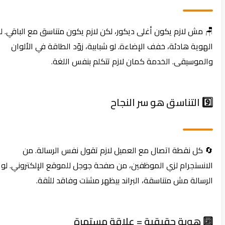
🪑 مش لازم يكون أغلى ديكور، لكن لازم يكون متناسق مع الباقي. لو
الهوية هادئة، خفف الإضاءة. لو شبابية، زوّد الطاقة في الألوان
والموسيقى. الخدمة كمان لازم تتكلم بنفس اللغة.
9️⃣ التناسق هو سر النجاح
🔄 كل نقطة اتصال مع العميل لازم تقول نفس الرسالة. من
الانستجرام لزي الموظفين، من صفحة جوجل للموقع الإلكتروني. لو
الرسالة مش متناسقة، البراند بيظهر مشتت وفاقد للثقة.
🔟 هوية حقيقية = علاقة مستمرة