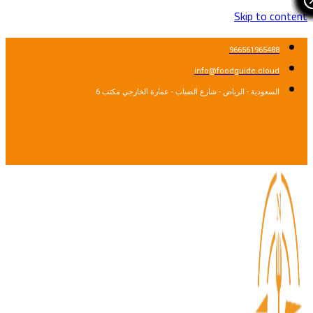
Skip to cont
966561965488
info@foodguide.cloud
السعودية - الرياض - شارع الضباب - عمارة الخارجي مكتب 6