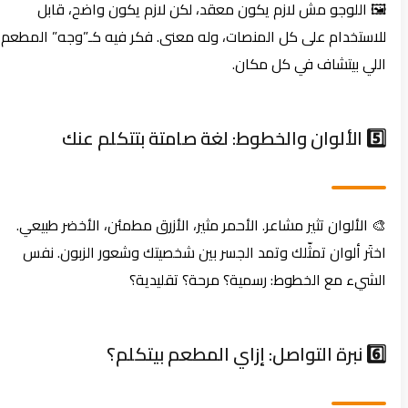
🖼️ اللوجو مش لازم يكون معقد، لكن لازم يكون واضح، قابل
للاستخدام على كل المنصات، وله معنى. فكر فيه كـ”وجه” المطعم،
اللي بيتشاف في كل مكان.
5️⃣ الألوان والخطوط: لغة صامتة بتتكلم عنك
🎨 الألوان تثير مشاعر. الأحمر مثير، الأزرق مطمئن، الأخضر طبيعي.
اختَر ألوان تمثّلك وتمد الجسر بين شخصيتك وشعور الزبون. نفس
الشيء مع الخطوط: رسمية؟ مرحة؟ تقليدية؟
6️⃣ نبرة التواصل: إزاي المطعم بيتكلم؟