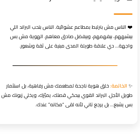
❤️ الناس مش بترتبط بمطاعم عشوائية. الناس بتحب البراند اللي
بيشبههم، بيفهمهم، وبيفضل صادق معاهم. الهوية مش بس
واجهة… دي علاقة طويلة المدى مبنية على ثقة وشعور.
✨
الخاتمة:
خلق هوية ناجحة لمطعمك مش رفاهية، بل استثمار
طويل الأجل. البراند القوي بيحكي قصتك، يميّزك، ويخلي زبونك مش
بس يشبع… بل يرجع تاني لأنه لقى “مكانه” عندك.