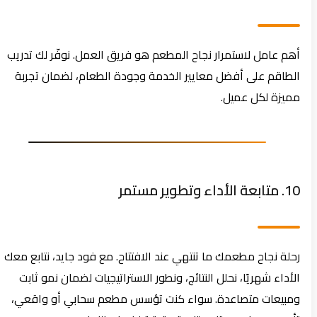
أهم عامل لاستمرار نجاح المطعم هو فريق العمل. نوفّر لك تدريب
الطاقم على أفضل معايير الخدمة وجودة الطعام، لضمان تجربة
مميزة لكل عميل.
10. متابعة الأداء وتطوير مستمر
رحلة نجاح مطعمك ما تنتهي عند الافتتاح. مع فود جايد، نتابع معك
الأداء شهريًا، نحلل النتائج، ونطور الاستراتيجيات لضمان نمو ثابت
ومبيعات متصاعدة. سواء كنت تؤسس مطعم سحابي أو واقعي،