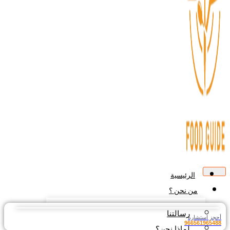
الرئيسية
من نحن ؟
رسالتنا
جز استشارة
9665619654
لماذا نحن؟