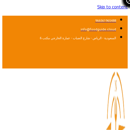
Skip to cont
966561965488
info@foodguide.cloud
السعودية - الرياض - شارع الضباب - عمارة الخارجي مكتب 6