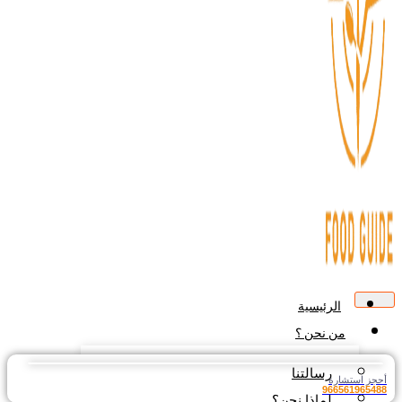
الرئيسية
من نحن ؟
رسالتنا
جز استشارة
9665619654
لماذا نحن؟