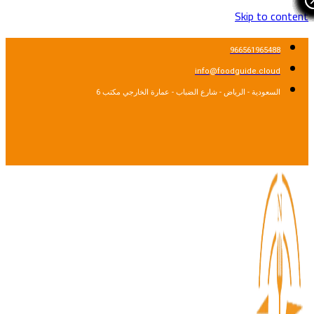
Skip to cont
966561965488
info@foodguide.cloud
السعودية - الرياض - شارع الضباب - عمارة الخارجي مكتب 6