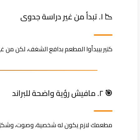
📉 ١. تبدأ من غير دراسة جدوى
كتير بيبدأوا المطعم بدافع الشغف، لكن من غي
🎯 ٢. مافيش رؤية واضحة للبراند
مطعمك لازم يكون له شخصية، وصوت، وشكل م