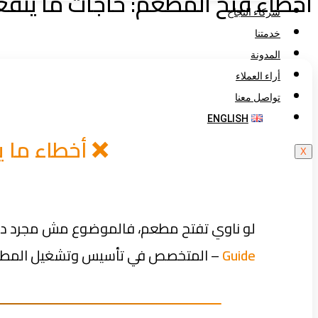
أخطاء فتح المطعم: حاجات ما ينفع
شركاء النجاح
خدمتنا
المدونة
أراء العملاء
تواصل معنا
ENGLISH
❌ أخطاء ما ين
X
لو ناوي تفتح مطعم، فالموضوع مش مجرد ديك
Guide
– المتخصص في تأسيس وتشغيل المطاعم –