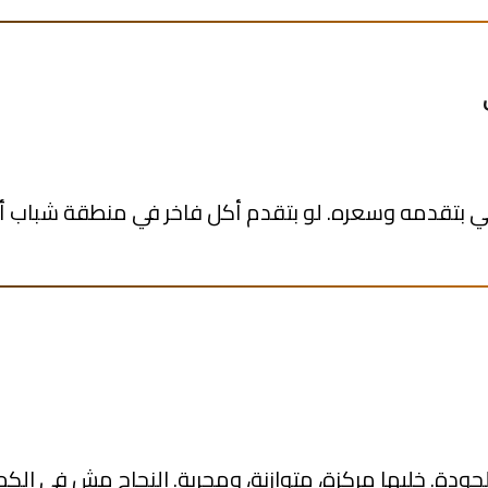
اللي بتقدمه وسعره. لو بتقدم أكل فاخر في منطقة شباب
الجودة. خليها مركزة، متوازنة، ومجربة. النجاح مش في ال