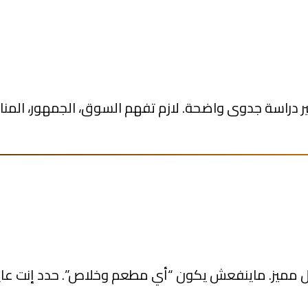
ر دراسة جدوى واضحة. لازم تفهم السوق، الجمهور، المنا
ميز. ماينفعش يكون “أي مطعم وخلاص”. حدد إنت عايز