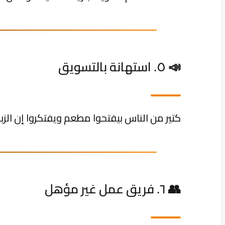
📣 ٥. استهانة بالتسويق
كتير من الناس بيفتحوا مطعم ويفتكروا إن الزب
👥 ٦. فريق عمل غير مؤهل