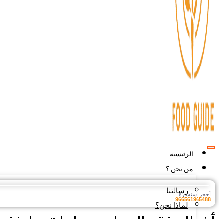
الرئيسية
من نحن ؟
رسالتنا
أحجز استشارة
966561965488
لماذا نحن؟