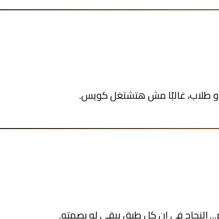
 أو طلاب، غالبًا مش هتشتغل كويس.
كم… النجاح في إن كل طبق يبقى له بصمته.