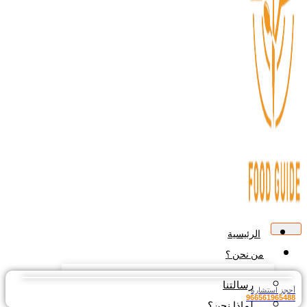
الرئيسية
من نحن ؟
رسالتنا
جز استشارة
9665619654
لماذا نحن؟