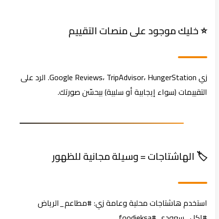
⭐ خليك موجود على منصات التقييم
زي Google Reviews، TripAdvisor، HungerStation. الرد على
التقييمات (سواء إيجابية أو سلبية) بيحسّن صورتك.
🏷️ الهاشتاجات = وسيلة مجانية للظهور
استخدم هاشتاجات محلية وعامة زي: #مطاعم_الرياض
#اكل_سعودي #foodieksa