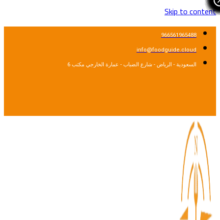
Skip to cont
966561965488
info@foodguide.cloud
السعودية - الرياض - شارع الضباب - عمارة الخارجي مكتب 6