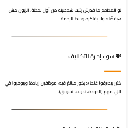
لو المطعم ما قدرش يثبت شخصيته من أول لحظة، الزبون مش
هيفضّله ولا يفتكره وسط الزحمة.
💸 سوء إدارة التكاليف
كتير بيصرفوا غلط (ديكور مبالغ فيه، موظفين زيادة) وبيوفروا في
اللي مهم (الجودة، تدريب، تسويق).