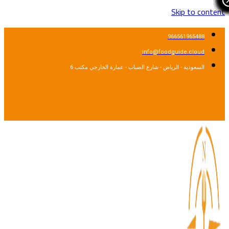
Skip to cont
966561965488
info@foodguide.cloud
السعودية - الرياض - شارع الضباب - عمارة الخارجي مكتب 6