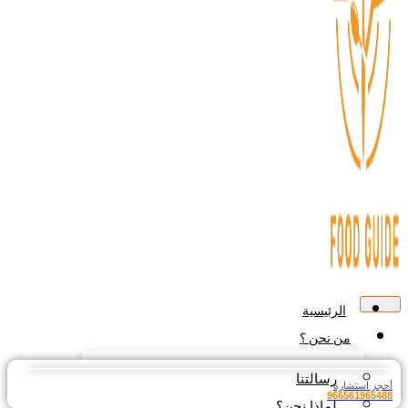
الرئيسية
من نحن ؟
رسالتنا
جز استشارة
9665619654
لماذا نحن؟