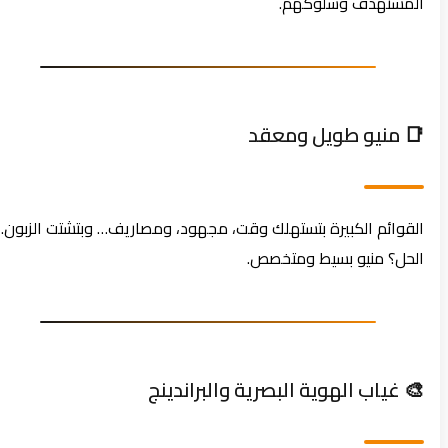
المستهدف وسلوكهم.
📑 منيو طويل ومعقد
القوائم الكبيرة بتستهلك وقت، مجهود، ومصاريف… وبتشتت الزبون.
الحل؟ منيو بسيط ومتخصص.
🎨 غياب الهوية البصرية والبراندينج